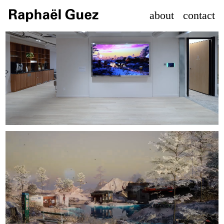
about
contact
Projets
Expositions
01. Olam
01. Mirages
02. Itérations - La Villette
02. Ophanim
03. La Fève - Gaîté Lyrique
03. Archives
Création d’une œuvre générative connectée en direct 24H/24 aux données
météorologiques de la station Dumont d’Urville en Antarctique. Tous les
commerces et objets ont été scannés à Paris afin de connecter la capitale aux
conditions climatiques de l’Antarctique par le numérique. L’heure, la
température, l’humidité, le sens et la vitesse du vent font évoluer en continu
dans le paysage la position du soleil, le niveau de l’eau, le mobilier urbain
ainsi que le nombre d’arbres de la composition.
Client : Boston Consulting Group
Date : 2023
Lien média :
https://www.youtube.com/watch?v=zBuEe-qiFwc